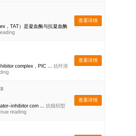
查看详情
complex，TAT）是凝血酶与抗凝血酶
抗
ading
凝
血
酶-
抗
查看详情
凝
itor complex，PIC …
抗纤溶
血
抗
ing
酶
纤
复
溶
合
体
酶-
物
a2
（TAT）
查看详情
纤
抗
r–inhibitor com …
抗组织型
溶
体
抗
 reading
酶
组
抑
织
制
型
剂
纤