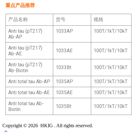
重点产品推荐
产品名称
货号
规格
Anti tau (pT217)
1033AP
100T/1kT/10kT
Ab-AP
Anti tau (pT217)
1033AE
100T/1kT/10kT
Ab-AE
Anti tau (pT217)
1033Bt
100T/1kT/10kT
Ab-Biotin
Anti total tau Ab-AP
1035AP
100T/1kT/10kT
Anti total tau Ab-AE
1035AE
100T/1kT/10kT
Anti total tau Ab-
1035Bt
100T/1kT/10kT
Biotin
Copyright © 2026 HKIG . All rights reserved.