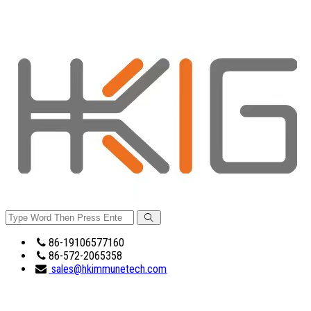
86-19106577160
86-572-2065358
sales@hkimmunetech.com