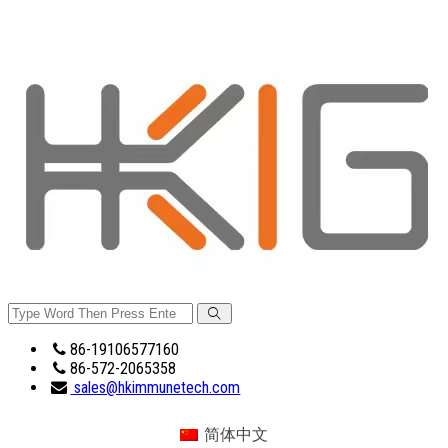
86-19106577160
86-572-2065358
sales@hkimmunetech.com
简体中文