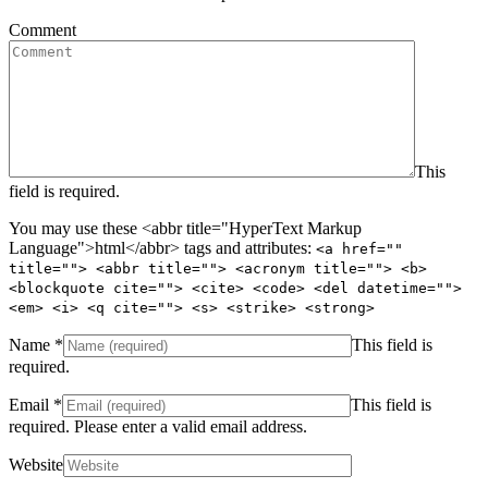
Comment
This
field is required.
You may use these <abbr title="HyperText Markup
Language">html</abbr> tags and attributes:
<a href=""
title=""> <abbr title=""> <acronym title=""> <b>
<blockquote cite=""> <cite> <code> <del datetime="">
<em> <i> <q cite=""> <s> <strike> <strong>
Name
*
This field is
required.
Email
*
This field is
required.
Please enter a valid email address.
Website