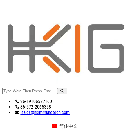
86-19106577160
86-572-2065358
sales@hkimmunetech.com
简体中文