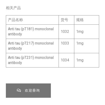
相关产品
产品名称
货号
规格
Anti tau (pT181) monoclonal
1032
1mg
antibody
Anti tau (pT217) monoclonal
1033
1mg
antibody
Anti tau (pT231) monoclonal
1034
1mg
antibody
欢迎垂询