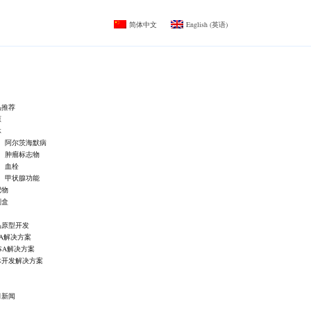
简体中文
English
(
英语
)
品推荐
原
体
阿尔茨海默病
肿瘤标志物
血栓
甲状腺功能
记物
剂盒
品原型开发
IA解决方案
ISA解决方案
体开发解决方案
司新闻