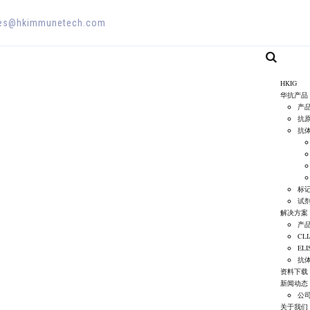
es@hkimmunetech.com
HKIG
华抗产品
产
抗
抗
标
试
解决方案
产
CL
EL
抗
资料下载
新闻动态
公
关于我们