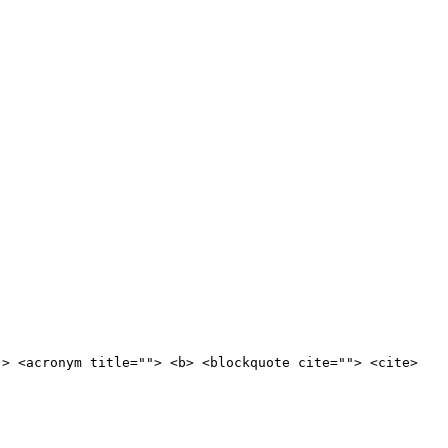
"> <acronym title=""> <b> <blockquote cite=""> <cite>