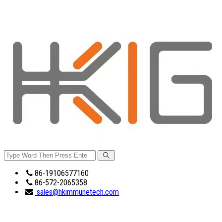
86-19106577160
86-572-2065358
sales@hkimmunetech.com