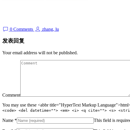
Author
0 Comments
zhang, lu
发表回复
Your email address will not be published.
Comment
You may use these <abbr title="HyperText Markup Language">html</
<code> <del datetime=""> <em> <i> <q cite=""> <s> <stri
Name
*
This field is require