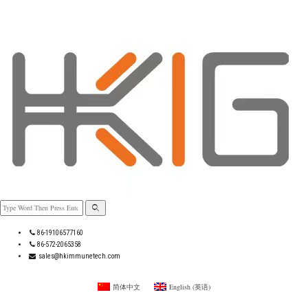
86-19106577160
86-572-2065358
sales@hkimmunetech.com
简体中文
English
(
英语
)