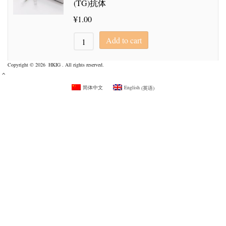
(TG)抗体
¥
1.00
Add to cart
Copyright © 2026 HKIG . All rights reserved.
简体中文
English
(
英语
)