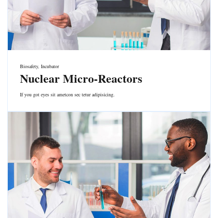
Biosafety
,
Incubator
Nuclear Micro-Reactors
If you got eyes sit ametcon sec tetur adipisicing.