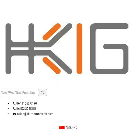
86-19106577160
86-572-2065358
sales@hkimmunetech.com
简体中文