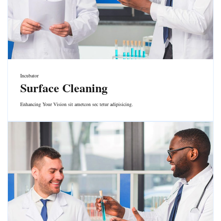
Incubator
Surface Cleaning
Enhancing Your Vision sit ametcon sec tetur adipisicing.