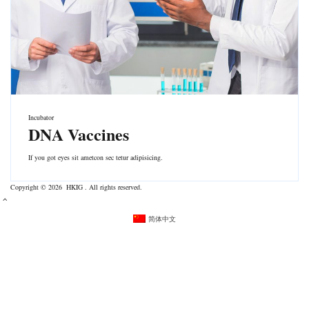
Incubator
DNA Vaccines
If you got eyes sit ametcon sec tetur adipisicing.
Copyright © 2026 HKIG . All rights reserved.
简体中文