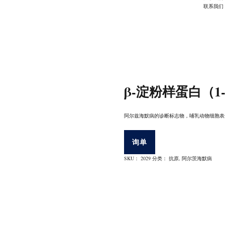
联系我们
β-淀粉样蛋白（1
阿尔兹海默病的诊断标志物，哺乳动物细胞表
询单
SKU：
2029
分类：
抗原
,
阿尔茨海默病