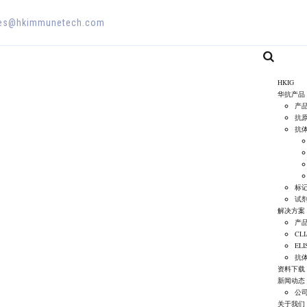
es@hkimmunetech.com
HKIG
华抗产品
产
抗
抗
标
试
解决方案
产
CL
EL
抗
资料下载
新闻动态
公
关于我们