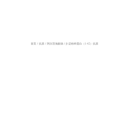
β-淀粉样蛋白（1-42）抗原
首页
/
抗原
/
阿尔茨海默病
/ β-淀粉样蛋白（1-42）抗原