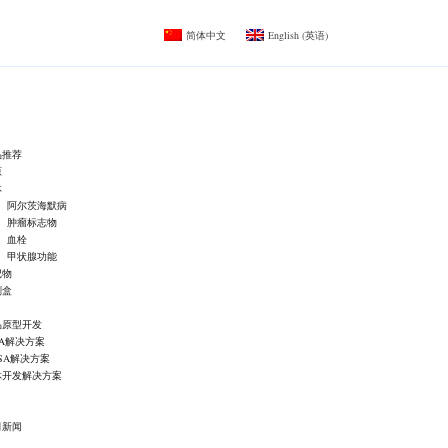
简体中文
English
(
英语
)
品推荐
原
体
阿尔茨海默病
肿瘤标志物
血栓
甲状腺功能
记物
剂盒
品原型开发
IA解决方案
ISA解决方案
体开发解决方案
司新闻