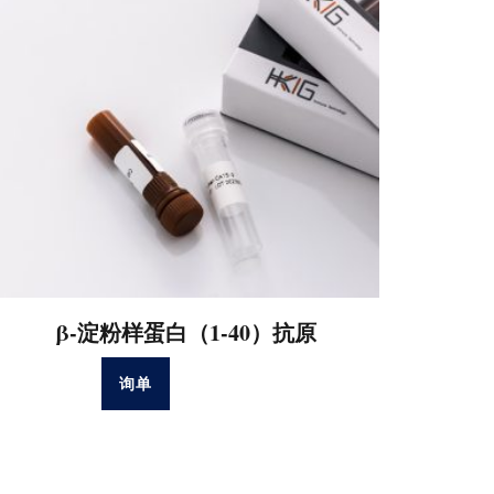
β-淀粉样蛋白（1-40）抗原
询单
阅读更多