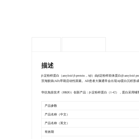
描述
Attachment
描述
β-淀粉样蛋白（amyloid β-protein，Aβ）由β淀粉样前体蛋白(β-
茨海默病(AD)早期启动性因素。AD患者大脑通常会出现Aβ蛋白沉积形成
华抗免疫技术（HKIG）创新产品：β-淀粉样蛋白（1-42），蛋白
产品参数
产品名称（中文）
产品名称（英文）
有效期