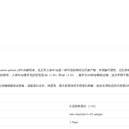
amyloid precursor protein,APP)水解而来。在正常人体中Aβ是一种可溶的神经元代谢产物，对
的斑块，人体内Aβ最常见的亚型是Aβ（1-40）和Aβ（1-42），被作为AD的诊断标志物，这为早期
采用哺乳动物细胞表达制备，涵盖蛋白全长、纯度高，最大程度保持天然蛋白构象，贴近生理状态的天然蛋
β-淀粉样蛋白（1-42）
beta Amyloid (1-42) antigen
2 Years