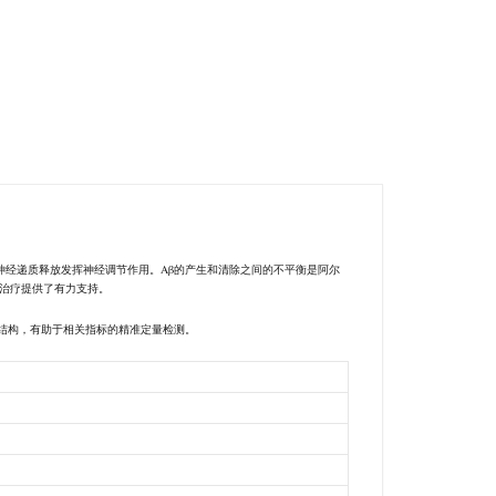
突触可塑性、记忆和神经递质释放发挥神经调节作用。Aβ的产生和清除之间的不平衡是阿尔
干预治疗提供了有力支持。
白结构，有助于相关指标的精准定量检测。