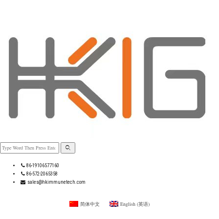
86-19106577160
86-572-2065358
sales@hkimmunetech.com
简体中文
English
(
英语
)