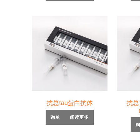
抗总tau蛋白抗体
抗总
（
询单
阅读更多