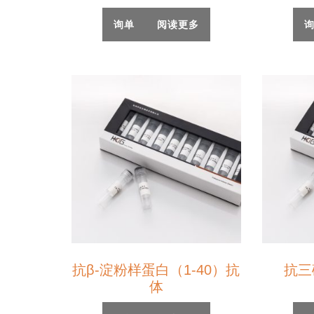
询单
阅读更多
抗β-淀粉样蛋白（1-40）抗
抗三
体