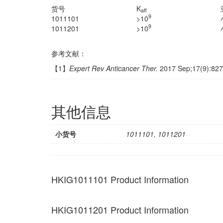
货号
K
aff
9
1011101
>10
9
1011201
>10
参考文献：
【1】
Expert Rev Anticancer Ther.
2017 Sep;17(9):827
其他信息
小货号
1011101, 1011201
HKIG1011101 Product Information
HKIG1011201 Product Information