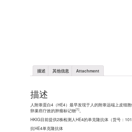
描述
其他信息
Attachment
描述
人附睾蛋白4（HE4）最早发现于人的附睾远端上皮细胞
[1]
卵巢癌疗效的肿瘤标记物
。
HKIG目前提供2株检测人HE4的单克隆抗体（货号：10111
抗HE4单克隆抗体