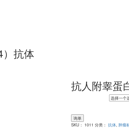
4）抗体
抗人附睾蛋白
小货号
询单
SKU：
1011
分类：
抗体
,
肿瘤