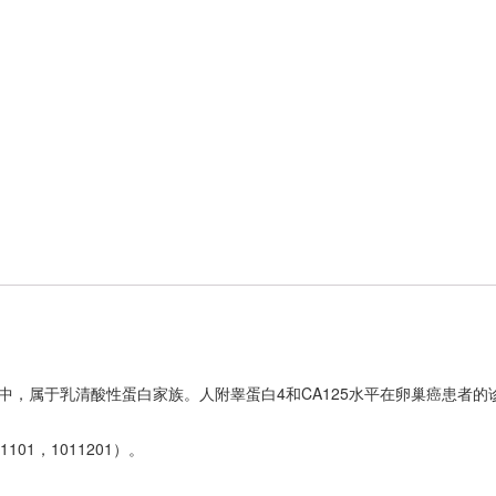
中，属于乳清酸性蛋白家族。人附睾蛋白4和CA125水平在卵巢癌患者的
01，1011201）。