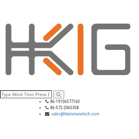
86-19106577160
86-572-2065358
sales@hkimmunetech.com