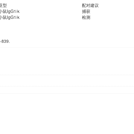
亚型
配对建议
小鼠IgG1/κ
捕获
小鼠IgG1/κ
检测
-839.