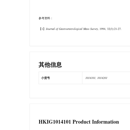
参考资料：
【1】
Journal of Gastroenterological Mass Survey
, 1994, 32(3):21-27.
其他信息
小货号
1014101, 1014201
HKIG1014101 Product Information