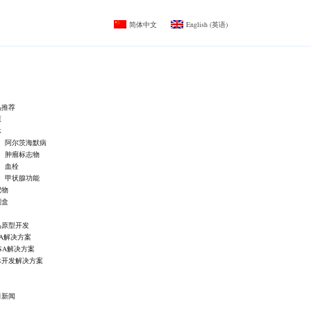
简体中文
English
(
英语
)
品推荐
原
体
阿尔茨海默病
肿瘤标志物
血栓
甲状腺功能
记物
剂盒
品原型开发
IA解决方案
ISA解决方案
体开发解决方案
司新闻