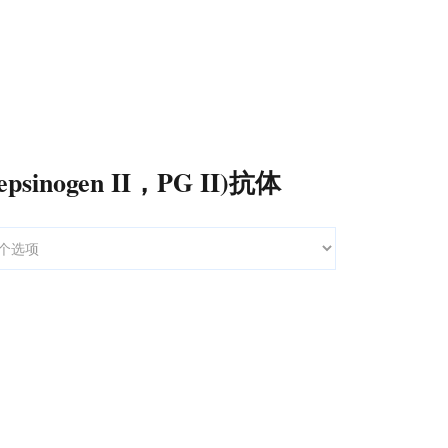
sinogen II，PG II)抗体