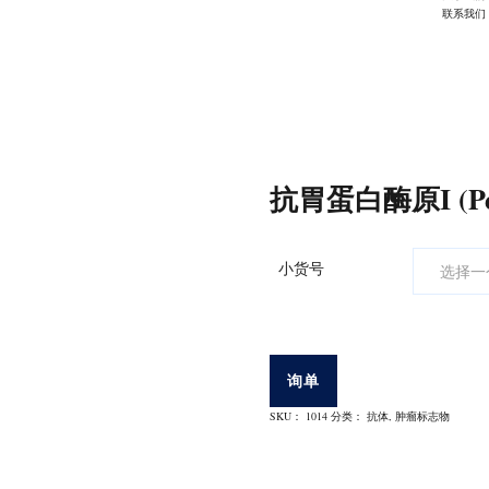
联系我们
II)抗体
抗胃蛋白酶原I (Pep
小货号
询单
SKU：
1014
分类：
抗体
,
肿瘤标志物