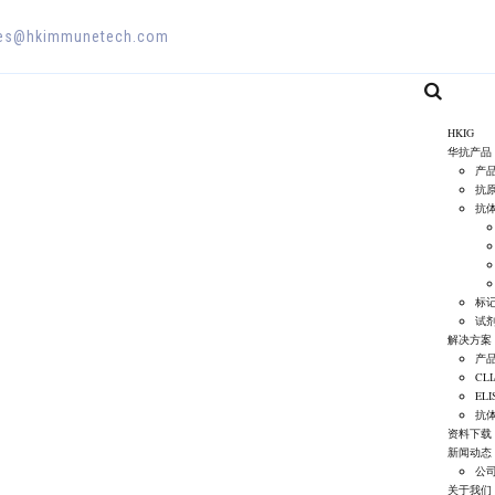
es@hkimmunetech.com
HKIG
华抗产品
产
抗
抗
标
试
解决方案
产
CL
EL
抗
资料下载
新闻动态
公
关于我们