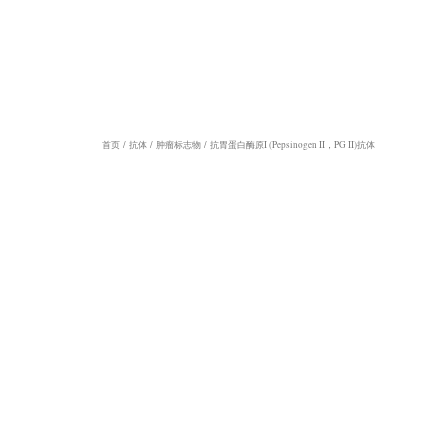
抗胃蛋白酶原I (Pepsinogen II，PG 
首页
/
抗体
/
肿瘤标志物
/ 抗胃蛋白酶原I (Pepsinogen II，PG II)抗体