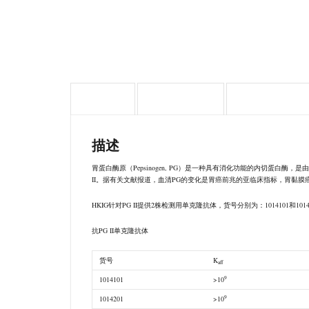
描述
其他信息
Attachment
描述
胃蛋白酶原（Pepsinogen, PG）是一种具有消化功能的内切蛋白酶，
II。据有关文献报道，血清PG的变化是胃癌前兆的亚临床指标，胃黏膜癌变
HKIG针对PG II提供2株检测用单克隆抗体，货号分别为：1014101和1014
抗PG II单克隆抗体
货号
K
aff
9
1014101
>10
9
1014201
>10