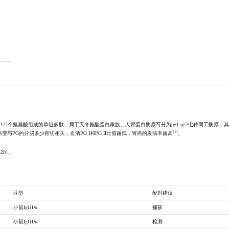
是由375个氨基酸组成的单链多肽，属于天冬氨酸蛋白家族。人胃蛋白酶原可分为pg1-pg7七种同工酶原，其中pg
[1]
与PG的分泌多少密切相关，血清PG I和PG II比值越低，胃癌的发病率越高
。
201。
亚型
配对建议
小鼠IgG1/κ
捕获
小鼠IgG1/κ
检测