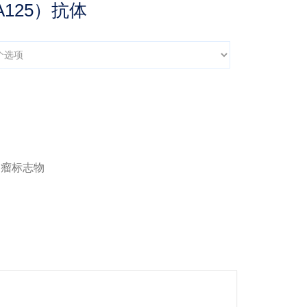
A125）抗体
肿瘤标志物