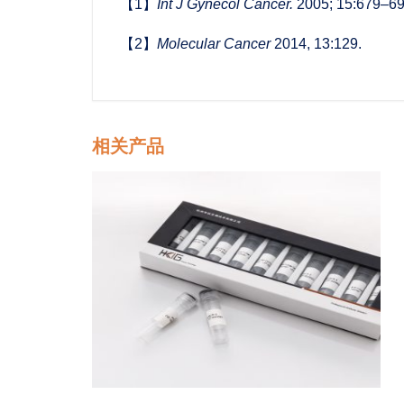
【1】
Int J Gynecol Cancer.
2005; 15:679–69
【2】
Molecular Cancer
2014, 13:129.
相关产品