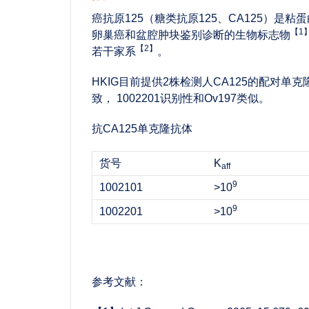
癌抗原125（糖类抗原125、CA125）是
【
1
卵巢癌和盆腔肿块鉴别诊断的生物标志物
【
2】
若干家系
。
HKIG目前提供2株检测人CA125的配对单克隆
致， 1002201识别性和Ov197类似。
抗CA125单克隆抗体
货号
K
aff
9
1002101
>10
9
1002201
>10
参考文献：