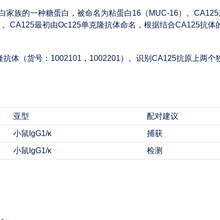
粘蛋白家族的一种糖蛋白，被命名为粘蛋白16（MUC-16）。CA
】
。CA125最初由Oc125单克隆抗体命名，根据结合CA125抗
抗体（货号：1002101，1002201）。识别CA125抗原上两个
亚型
配对建议
小鼠IgG1/κ
捕获
小鼠IgG1/κ
检测